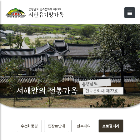
수선화풍경
입장료안내
한복대여
포토갤러리