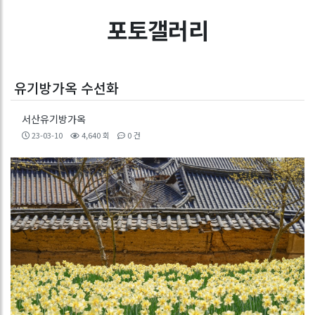
포토갤러리
유기방가옥 수선화
서산유기방가옥
23-03-10
4,640 회
0 건