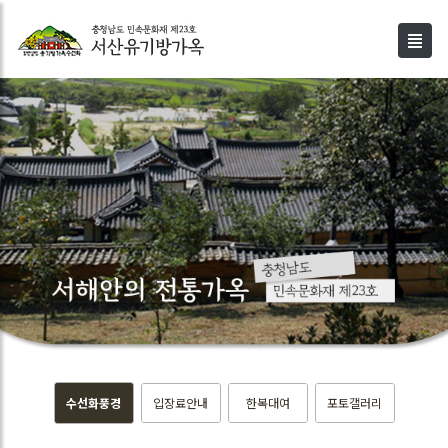
수선화풍경
입장료안내
한복대여
포토갤러리