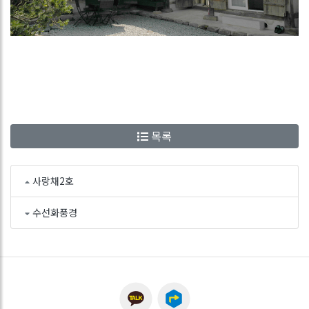
목록
사랑채2호
수선화풍경