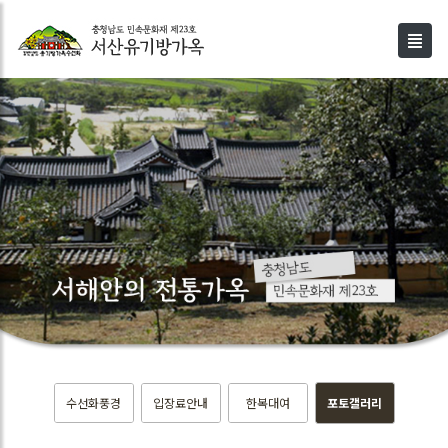
수선화풍경
입장료안내
한복대여
포토갤러리